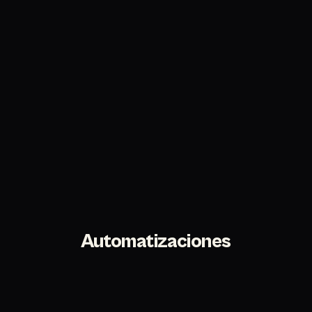
Automatizaciones
Cobros con MercadoPago, mails automáticos,
respuestas 24/7. Tu negocio trabajando mientras vos
no estás.