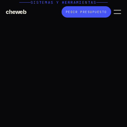
SISTEMAS Y HERRAMIENTAS
cheweb
PEDIR PRESUPUESTO
¿
Necesitás
programar algo
que no es
una página web?